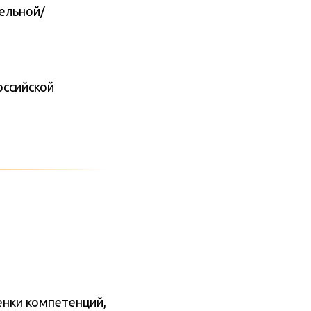
ельной/
оссийской
енки компетенций,