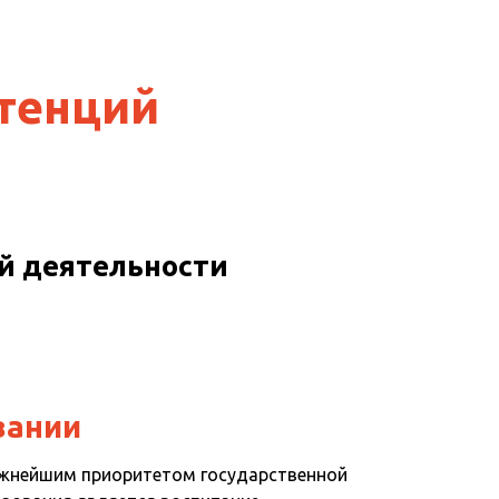
тенций
й деятельности
вании
ажнейшим приоритетом государственной