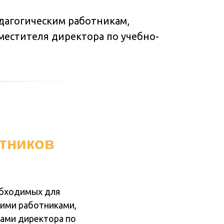
едагогическим работникам,
естителя директора по учебно-
отников
обходимых для
кими работниками,
ами директора по