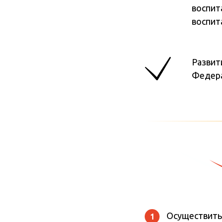
воспит
воспит
Развит
Федера
Осуществить
1