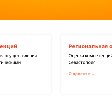
тенций
Региональная 
ля осуществления
Оценка компетенций
гическими
Севастополя
О проекте