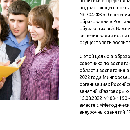
политики в сфере обр
подрастающего поколе
№ 304-ФЗ «О внесении
образовании в Россий
обучающихся»). Важн
решения задач воспит
осуществлять воспита
С этой целью в образ
советника по воспита
области воспитания в 
2022 года Минпросвещ
организациях Российс
занятий «Разговоры о
15.08.2022 № 03-1190
вместе с «Методичес
внеурочных занятий "